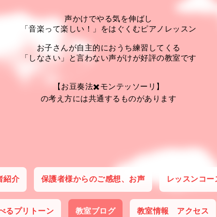
声かけでやる気を伸ばし
「音楽って楽しい！」をはぐくむピアノレッスン
お子さんが自主的におうち練習してくる
「しなさい」と言わない声がけが好評の教室です
【お豆奏法✖️モンテッソーリ】
の考え方には共通するものがあります
者紹介
保護者様からのご感想、お声
レッスンコー
べるプリトーン
教室ブログ
教室情報 アクセス