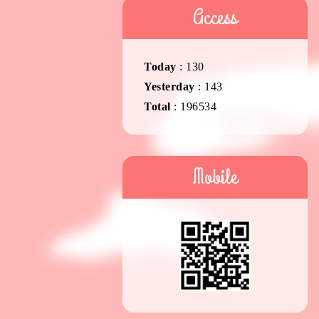
Access
Today
:
130
Yesterday
:
143
Total
:
196534
Mobile