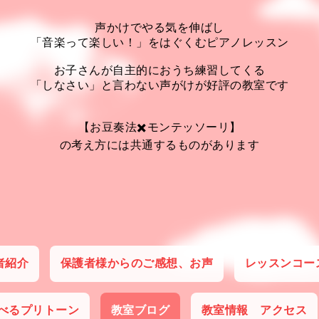
声かけでやる気を伸ばし
「音楽って楽しい！」をはぐくむピアノレッスン
お子さんが自主的におうち練習してくる
「しなさい」と言わない声がけが好評の教室です
【お豆奏法✖️モンテッソーリ】
の考え方には共通するものがあります
者紹介
保護者様からのご感想、お声
レッスンコー
べるプリトーン
教室ブログ
教室情報 アクセス