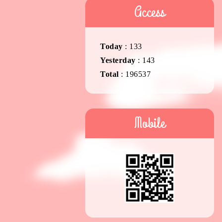
Access
Today
:
133
Yesterday
:
143
Total
:
196537
Mobile