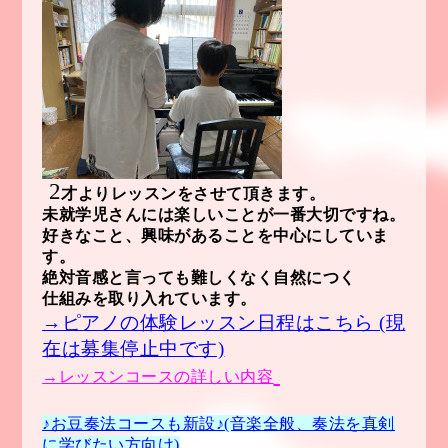
2
才よりレッスンをさせて頂きます。
未就学児さんには楽しいことが一番大切ですね。
好きなこと、興味があることを中心にしていま
す。
絶対音感と言っても難しくなく自然につく
仕組みを取り入れています。
→ピアノの体験レッスン日程はこちら
(
現
在は募集停止中です)
→レッスンコースの詳しい内容
♪お豆
奏法コースも新設♪(音楽全般、奏法を真剣
に学びたい方向け)