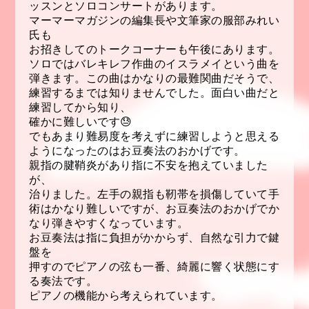
ッスンとソロコンサートがあります。
マーマーマガジンの編集長や文筆家の服部みれい
氏も
お招きしてのトークコーナーも午後にあります。
ソロではバレキレフ作曲のイスラメイという曲を
弾きます。この曲はかなりの最難関曲だそうで、
練習するまでは知りませんでした。面白い曲だと
練習してから知り、
確かに難しいです😓
でもあまり難易度を考えずに練習しようと思える
ようになったのはお豆奏法のおかげです。
親指の腱鞘炎があり指に不安を抱えていました
が、
治りました。左手の親指も靭帯を損傷していて手
術はかなり難しいですが、お豆奏法のおかげでか
なり弾きやすくなっています。
お豆奏法は指に負担がかからず、自然な引力で鍵
盤を
押すのでピアノの弦も一番、綺麗に響く状態にす
る奏法です。
ピアノの機能から考えられています。