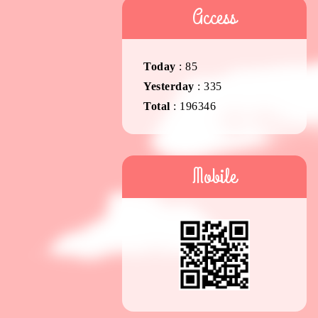
Access
Today
:
85
Yesterday
:
335
Total
:
196346
Mobile