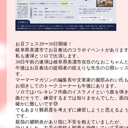
お豆フェス29〜30日開催！
岐阜県美濃市でお豆奏法のコラボイベントがありま
私も連弾とソロで出演します。
30日午前の連弾は岐阜県美濃市在住のなおこちゃん
午後はお豆奏法の提唱者の舘えりな先生の公開レッ
す。
マーマーマガジンの編集長や文筆家の服部みれい氏
お招きしてのトークコーナーも午後にあります。
ソロではバレキレフ作曲のイスラメイという曲を弾
曲だそうで、練習するまでは知りませんでした。面
確かに難しいです😓
でもあまり難易度を考えずに練習しようと思えるよ
です。
親指の腱鞘炎があり指に不安を抱えていましたが、
治りました。左手の親指も靭帯を損傷していて手術