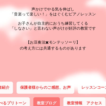
声かけでやる気を伸ばし
「音楽って楽しい！」をはぐくむピアノレッスン
お子さんが自主的におうち練習してくる
「しなさい」と言わない声がけが好評の教室です
【お豆奏法✖️モンテッソーリ】
の考え方には共通するものがあります
者紹介
保護者様からのご感想、お声
レッスンコー
べるプリトーン
教室ブログ
教室情報 アクセス