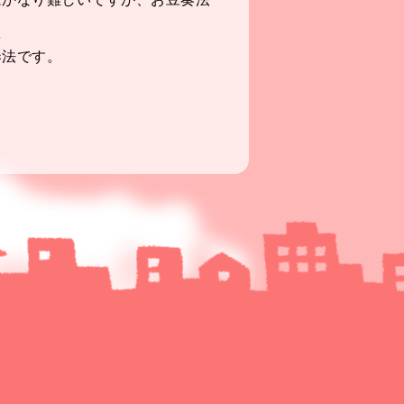
を
奏法です。