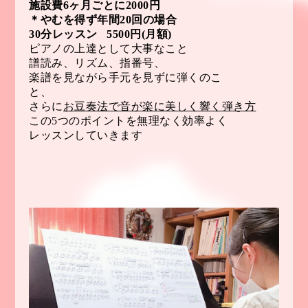
施設費6ヶ月ごとに2000円
＊やむを得ず年間20回の場合
30分レッスン 5500円(月額)
ピアノの上達として大事なこと
譜読み、リズム、指番号、
楽譜を見なが
ら手元を見ずに弾くのこ
と、
さらに
お豆奏法で音が楽に美しく響く弾き方
この5つのポイントを無理なく効率よく
レッスンしていきます