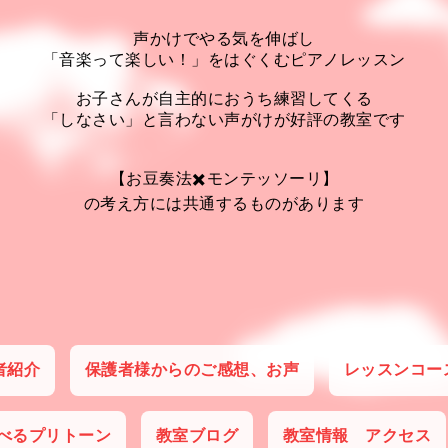
声かけでやる気を伸ばし
「音楽って楽しい！」をはぐくむピアノレッスン
お子さんが自主的におうち練習してくる
「しなさい」と言わない声がけが好評の教室です
【お豆奏法✖️モンテッソーリ】
の考え方には共通するものがあります
者紹介
保護者様からのご感想、お声
レッスンコー
べるプリトーン
教室ブログ
教室情報 アクセス